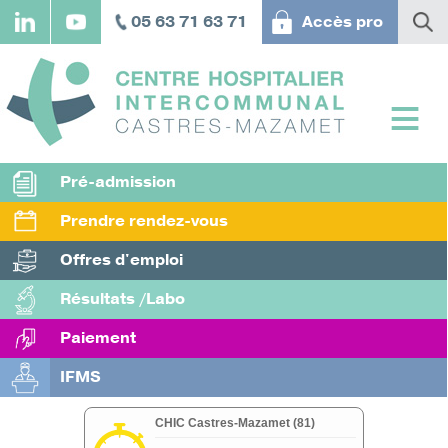
Aller
05 63 71 63 71
Accès pro
au
contenu
principal
Pré-admission
Prendre rendez-vous
Offres d'emploi
Résultats /Labo
Paiement
IFMS