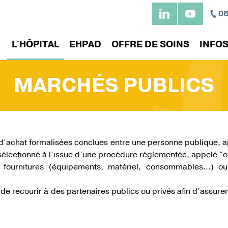
Aller
05
au
contenu
L'HÔPITAL
EHPAD
OFFRE DE SOINS
INFOS
principal
MARCHÉS PUBLICS
STRATÉGIE
DES MONGES
ITÉS
ER UNE
D'EMPLOI
NOTRE DÉMARCHE
RÉSIDENCE DU MIDI
MATERNITÉ –
VOS DROITS ET DEVO
INTERNAT AU CHIC
GICALES
LISATION
QUALITÉ
PÉRINATALITÉ
e l'établissement
 : Préparer votre venue
Qualité et Sécurité des so
Chartes et fondements
engagements
sement pivot du territoire
ssion
Participation aux soins
 DE RESSOURCE
PROFESSIONNELS
AUTRES ACCÈS RÉSE
’achat formalisées conclues entre une personne publique, a
L'évaluation de la qualité
ats
Personne de confiance
RIAL
 sélectionné à l’issue d’une procédure réglementée, appelé 
soins
au cœur de la prise en
ospitalisation
Directives anticipées
 fournitures (équipements, matériel, consommables…) ou
Les comités
Dossier médical
ssociations
Confidentialité
 recourir à des partenaires publics ou privés afin d’assurer l
e et Innovation