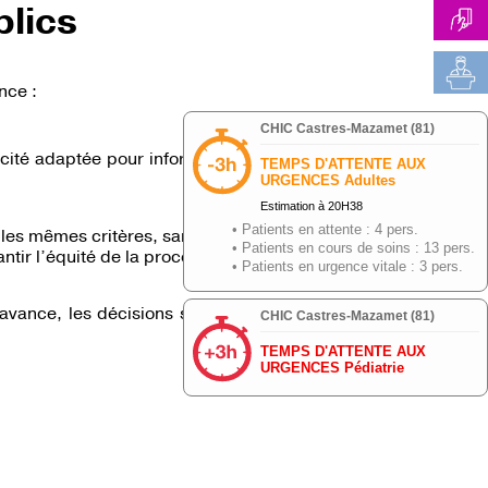
lics
nce :
icité adaptée pour informer les entreprises
 les mêmes critères, sans discrimination.
tir l’équité de la procédure.
’avance, les décisions sont motivées et les