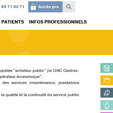
 63 71 63 71
Accès pro
 PATIENTS
INFOS PROFESSIONNELS
IRS
ACTUALITÉS
VILLEGIALE ST-JACQUES
PLATEAUX MÉDICO-
VOTRE AVIS NOUS
STAGES ET OFFRES DE
TECHNIQUES
INTÉRESSE
FORMATIONS
ins : nos
Questionnaire satisfaction
Plaintes et réclamations
RVÉS
ppelée "acheteur public" (le CHIC Castres-
 des
"opérateur économique".
 des services (maintenance, prestations
a qualité et la continuité du service public