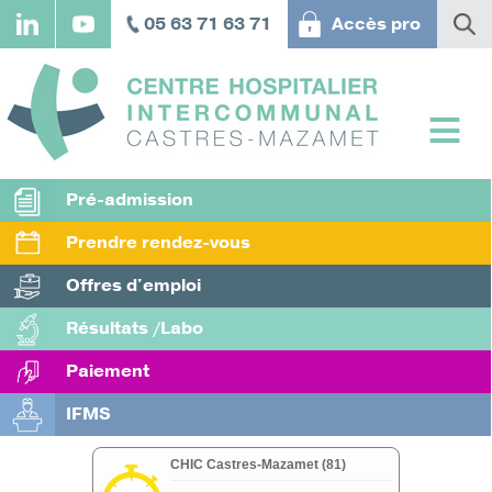
Aller
05 63 71 63 71
Accès pro
au
contenu
principal
Pré-admission
Prendre rendez-vous
Offres d'emploi
Résultats /Labo
Paiement
IFMS