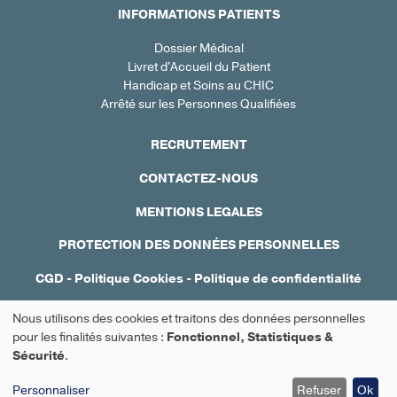
INFORMATIONS PATIENTS
Dossier Médical
Livret d'Accueil du Patient
Handicap et Soins au CHIC
Arrêté sur les Personnes Qualifiées
RECRUTEMENT
CONTACTEZ-NOUS
MENTIONS LEGALES
PROTECTION DES DONNÉES PERSONNELLES
CGD
-
Politique Cookies
-
Politique de confidentialité
Réalisation : Ascomedia
Nous utilisons des cookies et traitons des données personnelles
Utilisation
pour les finalités suivantes :
Fonctionnel, Statistiques &
Sécurité
.
Prendre rendez-vous
des
Personnaliser
Refuser
Ok