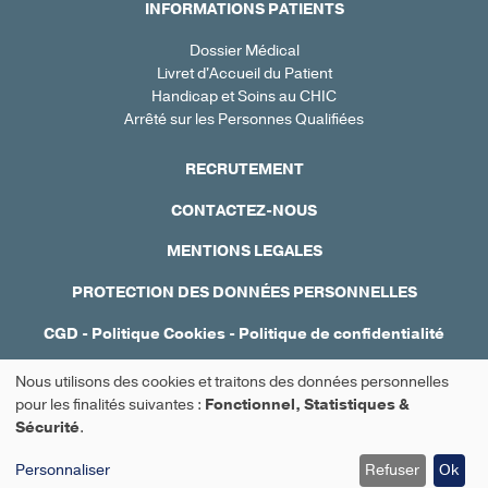
INFORMATIONS PATIENTS
Dossier Médical
Livret d'Accueil du Patient
Handicap et Soins au CHIC
Arrêté sur les Personnes Qualifiées
RECRUTEMENT
CONTACTEZ-NOUS
MENTIONS LEGALES
PROTECTION DES DONNÉES PERSONNELLES
CGD
-
Politique Cookies
-
Politique de confidentialité
Réalisation : Ascomedia
Nous utilisons des cookies et traitons des données personnelles
Utilisation
pour les finalités suivantes :
Fonctionnel, Statistiques &
Sécurité
.
Prendre rendez-vous
des
Personnaliser
Refuser
Ok
données