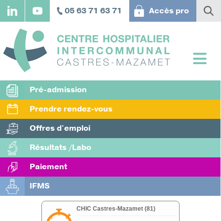
Aller
05 63 71 63 71
Accès pro
au
contenu
principal
Pré-admission
Prendre rendez-vous
Offres d'emploi
Résultats /Labo
Paiement
IFMS