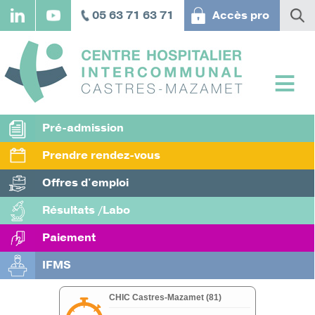
Aller
05 63 71 63 71
Accès pro
au
contenu
principal
Pré-admission
Prendre rendez-vous
Offres d'emploi
Résultats /Labo
Paiement
IFMS