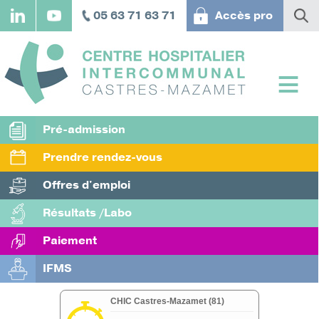
Aller
05 63 71 63 71
Accès pro
au
contenu
principal
Pré-admission
Prendre rendez-vous
Offres d'emploi
Résultats /Labo
Paiement
IFMS