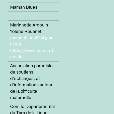
Maman Blues
Marinnette Ardouin
Yolène Rouanet
mamanblues81@gmai
l.com
https://www.maman-bl
ues.fr/
Association parentale
de soutiens,
d’échanges, et
d’informations autour
de la difficulté
maternelle.
Comité Départemental
du Tarn de la Ligue