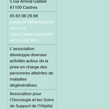
5 rue Amiral Galiber
81100 Castres
05 63 98 29 88
contact81@francealzhe
imer.org
https://www.francealzh
eimer.org/tarn/
L’association
développe diverses
activités autour de la
prise en charge des
personnes atteintes de
maladies
dégénératives.
Association pour
l'Oncologie et les Soins
de Support de l'Hôpital