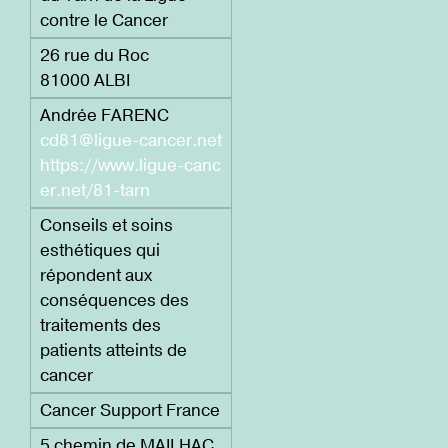
contre le Cancer
26 rue du Roc
81000 ALBI
Andrée FARENC
cd81@ligue-cancer.net
https://www.ligue-canc
er.net/81-tarn
Conseils et soins
esthétiques qui
répondent aux
conséquences des
traitements des
patients atteints de
cancer
Cancer Support France
5 chemin de MAILHAC