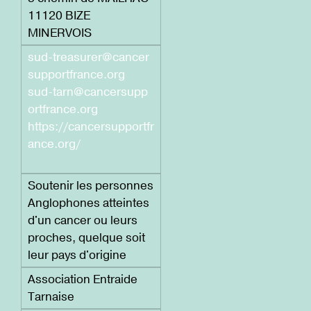
11120 BIZE
MINERVOIS
sud-treasurer@cancer
supportfrance.org
sud-tarn@cancersupp
ortfrance.org
https://cancersupportfr
ance.org/
Soutenir les personnes
Anglophones atteintes
d'un cancer ou leurs
proches, quelque soit
leur pays d'origine
Association Entraide
Tarnaise