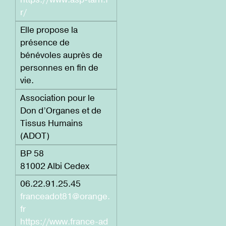
r/
Elle propose la
présence de
bénévoles auprès de
personnes en fin de
vie.
Association pour le
Don d’Organes et de
Tissus Humains
(ADOT)
BP 58
81002 Albi Cedex
06.22.91.25.45
franceadot81@orange.
fr
https://www.france-ad