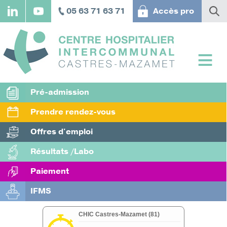
Aller
05 63 71 63 71
Accès pro
au
contenu
principal
Pré-admission
Prendre rendez-vous
Offres d'emploi
Résultats /Labo
Paiement
IFMS