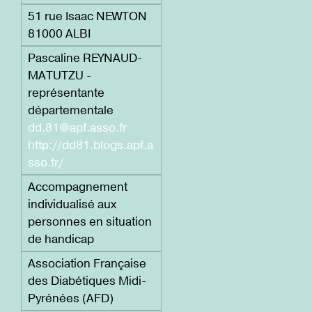
51 rue Isaac NEWTON
81000 ALBI
Pascaline REYNAUD-
MATUTZU -
représentante
départementale
dd.81@apf.asso.fr
http://dd81.blogs.apf.a
sso.fr/
Accompagnement
individualisé aux
personnes en situation
de handicap
Association Française
des Diabétiques Midi-
Pyrénées (AFD)