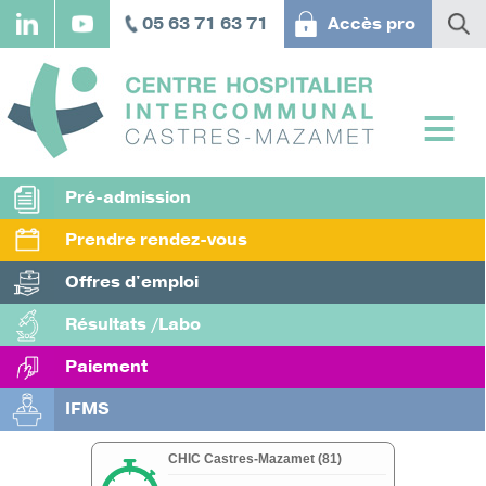
Aller
05 63 71 63 71
Accès pro
au
contenu
principal
Pré-admission
Prendre rendez-vous
Offres d'emploi
Résultats /Labo
Paiement
IFMS