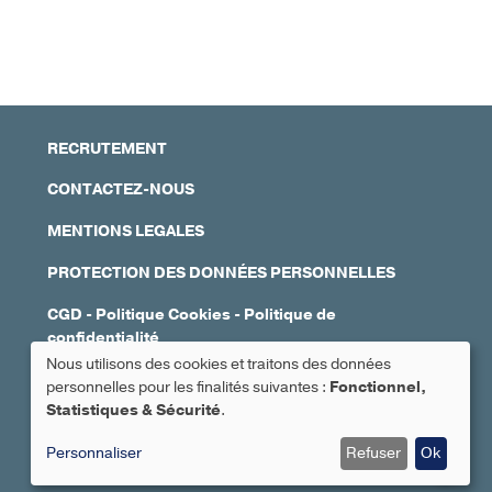
RECRUTEMENT
CONTACTEZ-NOUS
MENTIONS LEGALES
PROTECTION DES DONNÉES PERSONNELLES
CGD
-
Politique Cookies
-
Politique de
confidentialité
Nous utilisons des cookies et traitons des données
Réalisation : Ascomedia
personnelles pour les finalités suivantes :
Fonctionnel,
Utilisation
Statistiques & Sécurité
.
Prendre rendez-vous
des
Personnaliser
Refuser
Ok