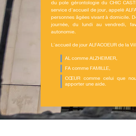
du pole gérontologie du CHIC CA
service d’accueil de jour, appelé AL
personnes âgées vivant à domicile. Des
journée, du lundi au vendredi, fav
autonomie.
L’accueil de jour ALFACOEUR de la Vil
AL comme ALZHEIMER,
FA comme FAMILLE,
CŒUR comme celui que nous
apporter une aide.