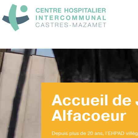
Fil
d'Ariane
Accueil de
Alfacoeur
Depuis plus de 20 ans, l’EHPAD villégi