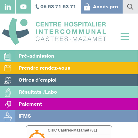
Aller
05 63 71 63 71
Accès pro
au
contenu
principal
Pré-admission
Prendre rendez-vous
Offres d'emploi
Résultats /Labo
Paiement
IFMS