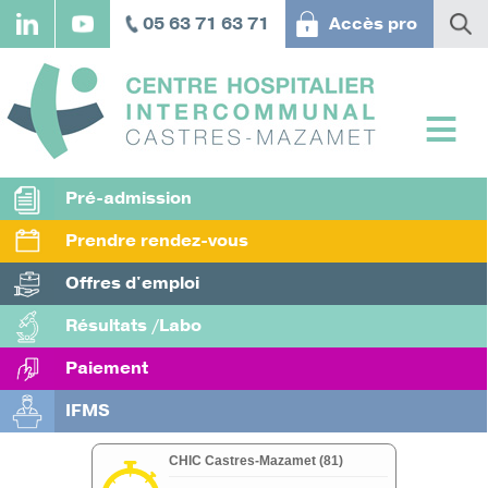
Aller
05 63 71 63 71
Accès pro
au
contenu
principal
Pré-admission
Prendre rendez-vous
Offres d'emploi
Résultats /Labo
Paiement
IFMS