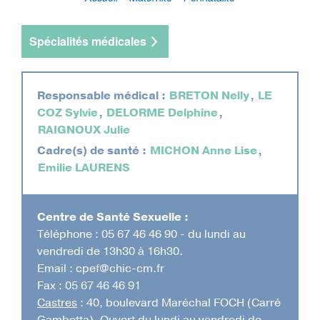
Fil
d'Ariane
Spécialités médicales
Responsable médical :
BRETON Nelly
,
LE
COZ Sylvie
,
DELORME Delphine
,
RAIGNOUX Julie
Cadre(s) de santé :
MICHON Anne Lise
,
Emilie LAURENS
Centre de Santé Sexuelle :
Téléphone :
05 67 46 46 90 - du lundi au
vendredi de 13h30 à 16h30.
Email :
cpef@chic-cm.fr
Fax : 05 67 46 46 91
Castres
: 40, boulevard Maréchal FOCH (Carré