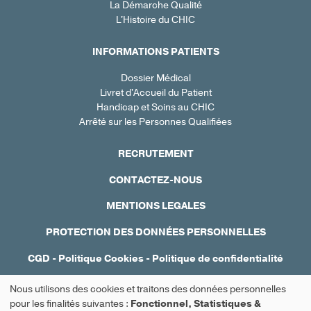
La Démarche Qualité
L'Histoire du CHIC
INFORMATIONS PATIENTS
Dossier Médical
Livret d'Accueil du Patient
Handicap et Soins au CHIC
Arrêté sur les Personnes Qualifiées
RECRUTEMENT
CONTACTEZ-NOUS
MENTIONS LEGALES
PROTECTION DES DONNÉES PERSONNELLES
CGD
-
Politique Cookies
-
Politique de confidentialité
Réalisation : Ascomedia
Nous utilisons des cookies et traitons des données personnelles
Utilisation
pour les finalités suivantes :
Fonctionnel, Statistiques &