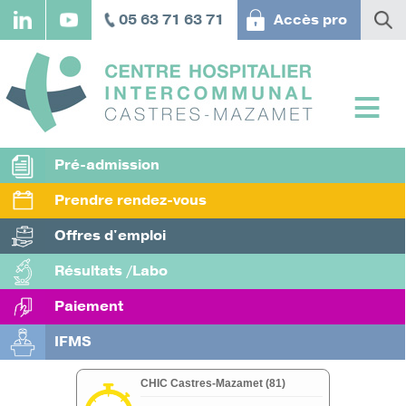
Aller
05 63 71 63 71
Accès pro
au
contenu
principal
Pré-admission
Prendre rendez-vous
Offres d'emploi
Résultats /Labo
Paiement
IFMS