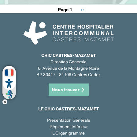
Page 1
Page
››
Pagination
suivante
CHIC CASTRES-MAZAMET
Direction Générale
6, Avenue de la Montagne Noire
BP 30417 - 81108 Castres Cedex
Nous trouver
LE CHIC CASTRES-MAZAMET
Présentation Générale
Règlement Intérieur
L'Organigramme