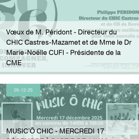
I
T
É
S
C
Vœux de M. Péridont - Directeur du
O
N
T
CHIC Castres-Mazamet et de Mme le Dr
A
C
Marie-Noëlle CUFI - Présidente de la
T
CME
05-12-25
MUSIC'Ô CHIC - MERCREDI 17