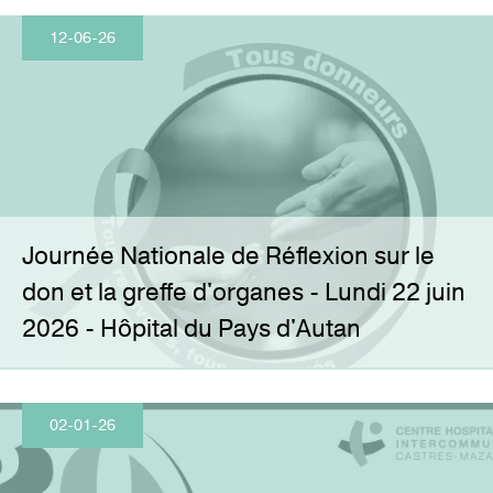
R
O
12-06-26
I
T
S
D
E
S
R
É
S
I
D
E
N
T
Journée Nationale de Réflexion sur le
S
don et la greffe d'organes - Lundi 22 juin
T
A
2026 - Hôpital du Pays d'Autan
R
I
F
S
A
02-01-26
C
T
U
A
L