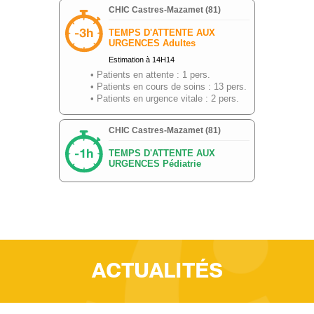
C
H
I
C
A
D
M
I
S
S
I
O
N
V
I
E
Q
U
O
T
I
D
I
E
ACTUALITÉS
N
N
E
D