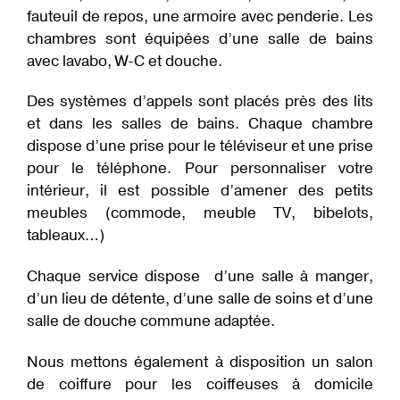
R
fauteuil de repos, une armoire avec penderie. Les
O
I
chambres sont équipées d’une salle de bains
T
avec lavabo, W-C et douche.
S
D
E
S
Des systèmes d’appels sont placés près des lits
R
et dans les salles de bains. Chaque chambre
É
S
dispose d’une prise pour le téléviseur et une prise
I
D
pour le téléphone. Pour personnaliser votre
E
N
intérieur, il est possible d’amener des petits
T
meubles (commode, meuble TV, bibelots,
S
tableaux…)
T
A
R
Chaque service dispose d’une salle à manger,
I
F
d’un lieu de détente, d’une salle de soins et d’une
S
salle de douche commune adaptée.
A
C
T
Nous mettons également à disposition un salon
U
de coiffure pour les coiffeuses à domicile
A
L