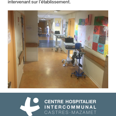
intervenant sur l'établissement.
I
T
É
S
C
O
N
T
A
C
T