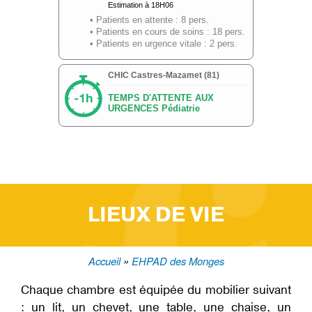
C
H
I
C
A
D
M
I
S
S
I
O
N
V
I
E
Q
U
LIEUX DE VIE
O
T
I
D
I
E
Accueil
EHPAD des Monges
N
Fil
N
E
Chaque chambre est équipée du mobilier suivant
d'Ariane
: un lit, un chevet, une table, une chaise, un
D