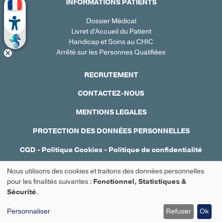
INFORMATIONS PATIENTS
Dossier Médical
Livret d'Accueil du Patient
Handicap et Soins au CHIC
Arrêté sur les Personnes Qualifiées
RECRUTEMENT
CONTACTEZ-NOUS
MENTIONS LEGALES
PROTECTION DES DONNÉES PERSONNELLES
CGD
-
Politique Cookies
-
Politique de confidentialité
Réalisation : Ascomedia
Nous utilisons des cookies et traitons des données personnelles
Utilisation
pour les finalités suivantes :
Fonctionnel, Statistiques &
Sécurité
.
Prendre rendez-vous
des
Personnaliser
Refuser
Ok
données