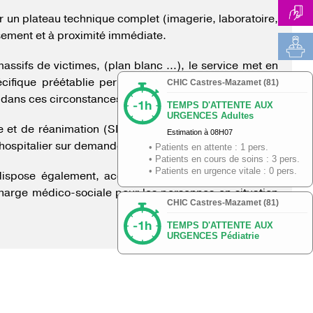
r un plateau technique complet (imagerie, laboratoire,
ssement et à proximité immédiate.
 massifs de victimes, (plan blanc …), le service met en
cifique préétablie permettant d’assurer au mieux la
 dans ces circonstances exceptionnelles.
e et de réanimation (SMUR) assure H24 les prises en
hospitalier sur demande du SAMU 81 – Centre 15.
ispose également, accolé au service des urgences,
charge médico-sociale pour les personnes en situation