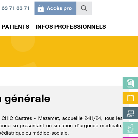
 63 71 63 71
Accès pro
 PATIENTS
INFOS PROFESSIONNELS
IRS
ACTUALITÉS
VILLEGIALE ST-JACQUES
PLATEAUX MÉDICO-
VOTRE AVIS NOUS
STAGES ET OFFRES DE
TECHNIQUES
INTÉRESSE
FORMATIONS
ins : nos
Questionnaire satisfaction
Plaintes et réclamations
RVÉS
 des
n générale
 CHIC Castres - Mazamet, accueille 24H/24, tous les
sonne se présentant en situation d’urgence médicale,
 pédiatrique ou médico-sociale.