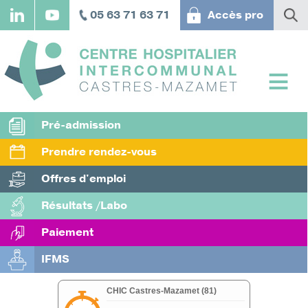
Aller
05 63 71 63 71
Accès pro
au
contenu
principal
Pré-admission
Prendre rendez-vous
Offres d'emploi
Résultats /Labo
Paiement
IFMS