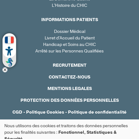
L'Histoire du CHIC
INFORMATIONS PATIENTS
Dossier Médical
Livret d'Accueil du Patient
Handicap et Soins au CHIC
Arrêté sur les Personnes Qualifiées
RECRUTEMENT
CONTACTEZ-NOUS
MENTIONS LEGALES
PROTECTION DES DONNÉES PERSONNELLES
CGD
-
Politique Cookies
-
Politique de confidentialité
Réalisation : Ascomedia
Nous utilisons des cookies et traitons des données personnelles
Utilisation
pour les finalités suivantes :
Fonctionnel, Statistiques &
Sécurité
.