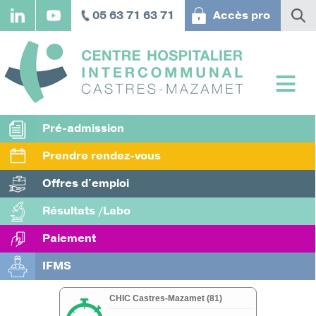
Aller
05 63 71 63 71
Accès pro
au
contenu
principal
Pré-admission
Prendre rendez-vous
Offres d'emploi
Résultats /Labo
Paiement
IFMS