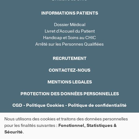
INFORMATIONS PATIENTS
Dossier Médical
Livret d'Accueil du Patient
Handicap et Soins au CHIC
Arrêté sur les Personnes Qualifiées
RECRUTEMENT
CONTACTEZ-NOUS
MENTIONS LEGALES
PROTECTION DES DONNÉES PERSONNELLES
CGD
-
Politique Cookies
-
Politique de confidentialité
Réalisation : Ascomedia
Nous utilisons des cookies et traitons des données personnelles
Utilisation
pour les finalités suivantes :
Fonctionnel, Statistiques &
Sécurité
.
Prendre rendez-vous
des