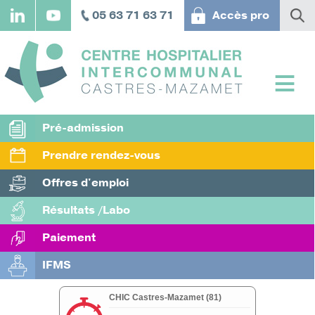
Aller
05 63 71 63 71
Accès pro
au
contenu
principal
Pré-admission
Prendre rendez-vous
Offres d'emploi
Résultats /Labo
Paiement
IFMS