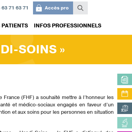
 63 71 63 71
Accès pro
 PATIENTS
INFOS PROFESSIONNELS
DI-SOINS »
IRS
ACTUALITÉS
VILLEGIALE ST-JACQUES
PLATEAUX MÉDICO-
VOTRE AVIS NOUS
STAGES ET OFFRES DE
TECHNIQUES
INTÉRESSE
FORMATIONS
ins : nos
Questionnaire satisfaction
Plaintes et réclamations
RVÉS
 des
de France (FHF) a souhaité mettre à l’honneur les
santé et médico-sociaux engagés en faveur d’un
ention et aux soins pour les personnes en situation