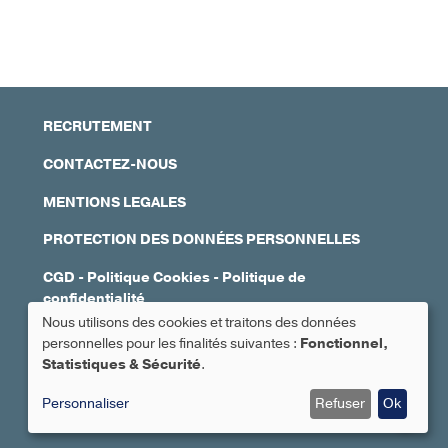
RECRUTEMENT
CONTACTEZ-NOUS
MENTIONS LEGALES
PROTECTION DES DONNÉES PERSONNELLES
CGD
-
Politique Cookies
-
Politique de
confidentialité
Nous utilisons des cookies et traitons des données
Réalisation : Ascomedia
personnelles pour les finalités suivantes :
Fonctionnel,
Utilisation
Statistiques & Sécurité
.
Prendre rendez-vous
des
Personnaliser
Refuser
Ok
données