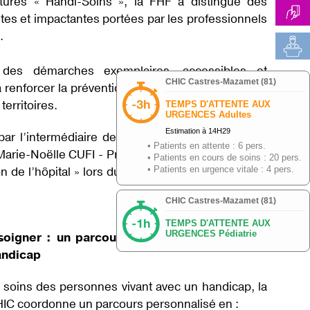
atures « Handi-Soins », la FHF a distingué des
ntes et impactantes portées par les professionnels
.
 des démarches exemplaires, accessibles et
 renforcer la prévention, la promotion de la santé
territoires.
 par l’intermédiaire de Mme Stéphanie GUYERE -
 Marie-Noëlle CUFI - Présidente de la CME, ce prix
ion de l’hôpital » lors du Congrès SANTEXPO, pour
oigner : un parcours pensé avec et pour la
andicap
de soins des personnes vivant avec un handicap, la
IC coordonne un parcours personnalisé en :