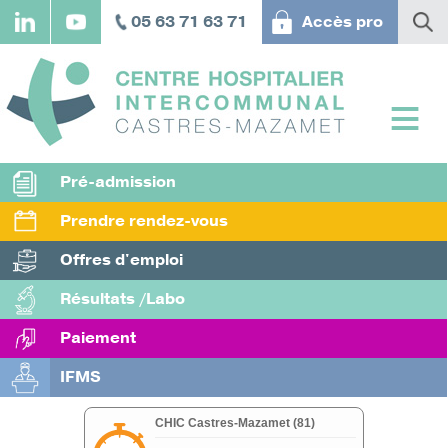
Aller
05 63 71 63 71
Accès pro
au
contenu
principal
Pré-admission
Prendre rendez-vous
Offres d'emploi
Résultats /Labo
Paiement
IFMS