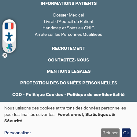
INFORMATIONS PATIENTS
Dossier Médical
Livret d'Accueil du Patient
Handicap et Soins au CHIC
Arrêté sur les Personnes Qualifiées
RECRUTEMENT
CONTACTEZ-NOUS
MENTIONS LEGALES
PROTECTION DES DONNÉES PERSONNELLES
CGD
-
Politique Cookies
-
Politique de confidentialité
Réalisation : Ascomedia
Nous utilisons des cookies et traitons des données personnelles
Utilisation
pour les finalités suivantes :
Fonctionnel, Statistiques &
Sécurité
.
Prendre rendez-vous
des
Personnaliser
Refuser
Ok
données