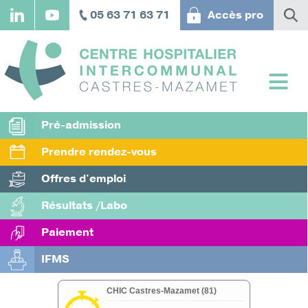
Aller
05 63 71 63 71
Accès pro
au
contenu
principal
Pré-admission
Prendre rendez-vous
Offres d'emploi
Résultats /Labo
Paiement
IFMS