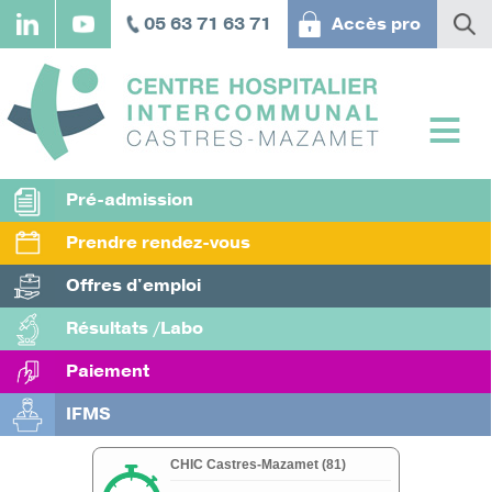
Aller
05 63 71 63 71
Accès pro
au
contenu
principal
Pré-admission
Prendre rendez-vous
Offres d'emploi
Résultats /Labo
Paiement
IFMS