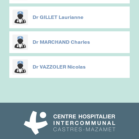
Dr
GILLET Laurianne
Dr
MARCHAND Charles
Dr
VAZZOLER Nicolas