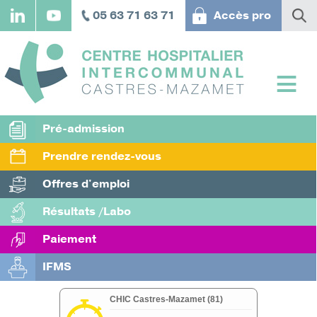
Aller
05 63 71 63 71
Accès pro
au
contenu
principal
Pré-admission
Prendre rendez-vous
Offres d'emploi
Résultats /Labo
Paiement
IFMS