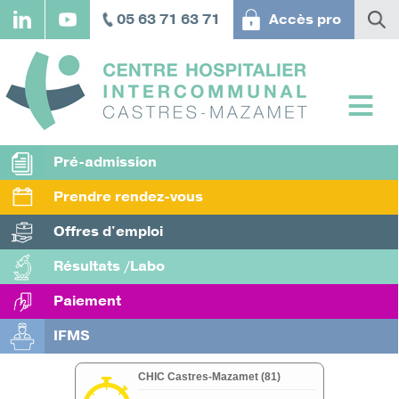
Aller
05 63 71 63 71
Accès pro
au
contenu
principal
Pré-admission
Prendre rendez-vous
Offres d'emploi
Résultats /Labo
Paiement
IFMS