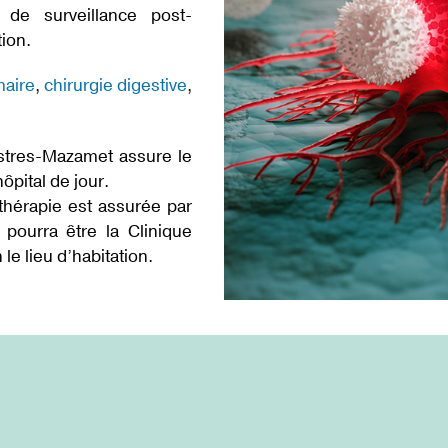
de surveillance post-
ion.
maire
,
chirurgie digestive
,
stres-Mazamet assure le
ôpital de jour.
thérapie est assurée par
 pourra être la Clinique
e lieu d’habitation.