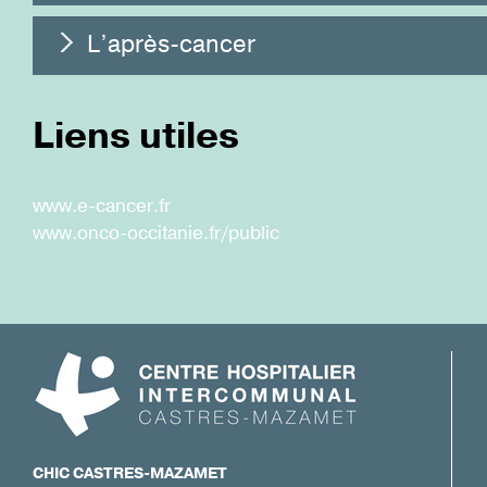
L’après-cancer
Liens utiles
www.e-cancer.fr
www.onco-occitanie.fr/public
CHIC CASTRES-MAZAMET