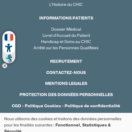
L'Histoire du CHIC
INFORMATIONS PATIENTS
Dossier Médical
Livret d'Accueil du Patient
Handicap et Soins au CHIC
Arrêté sur les Personnes Qualifiées
RECRUTEMENT
CONTACTEZ-NOUS
MENTIONS LEGALES
PROTECTION DES DONNÉES PERSONNELLES
CGD
-
Politique Cookies
-
Politique de confidentialité
Réalisation : Ascomedia
Nous utilisons des cookies et traitons des données personnelles
Utilisation
pour les finalités suivantes :
Fonctionnel, Statistiques &
Sécurité
.
Prendre rendez-vous