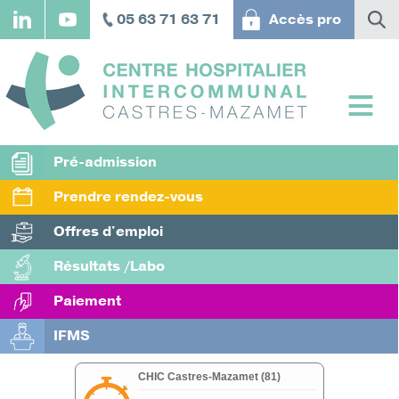
Aller
05 63 71 63 71
Accès pro
au
contenu
principal
Pré-admission
Prendre rendez-vous
Offres d'emploi
Résultats /Labo
Paiement
IFMS