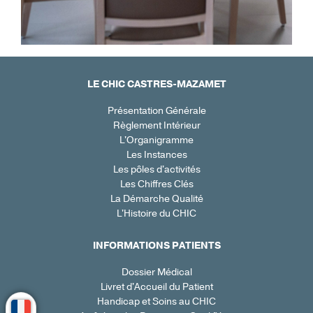
I
T
É
S
C
O
N
LE CHIC CASTRES-MAZAMET
T
A
C
Présentation Générale
T
Règlement Intérieur
L'Organigramme
Les Instances
Les pôles d'activités
Les Chiffres Clés
La Démarche Qualité
L'Histoire du CHIC
INFORMATIONS PATIENTS
Dossier Médical
Livret d'Accueil du Patient
Handicap et Soins au CHIC