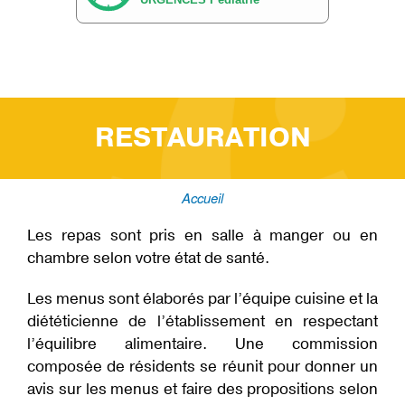
C
H
I
C
A
D
M
I
S
RESTAURATION
S
I
O
N
Accueil
V
Fil
I
Les repas sont pris en salle à manger ou en
E
Q
d'Ariane
chambre selon votre état de santé.
U
O
T
Les menus sont élaborés par l’équipe cuisine et la
I
D
diététicienne de l’établissement en respectant
I
E
l’équilibre alimentaire. Une commission
N
N
composée de résidents se réunit pour donner un
E
avis sur les menus et faire des propositions selon
D