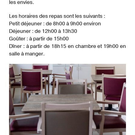
les envies.
R
O
I
Les horaires des repas sont les suivants :
T
S
Petit déjeuner : de 8h00 à 9h00 environ
D
E
Déjeuner : de 12h00 à 13h30
S
R
Goûter : à partir de 15h00
É
Dîner : à partir de 18h15 en chambre et 19h00 en
S
I
salle à manger.
D
E
N
T
S
T
A
R
I
F
S
A
C
T
U
A
L