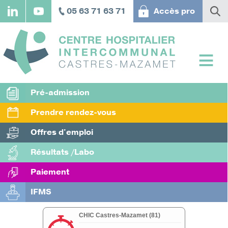
Aller
05 63 71 63 71
Accès pro
au
contenu
principal
Pré-admission
Prendre rendez-vous
Offres d'emploi
Résultats /Labo
Paiement
IFMS