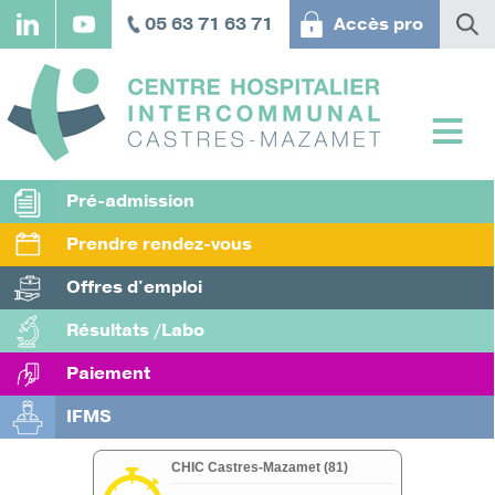
Aller
05 63 71 63 71
Accès pro
au
contenu
principal
Pré-admission
Prendre rendez-vous
Offres d'emploi
Résultats /Labo
Paiement
IFMS