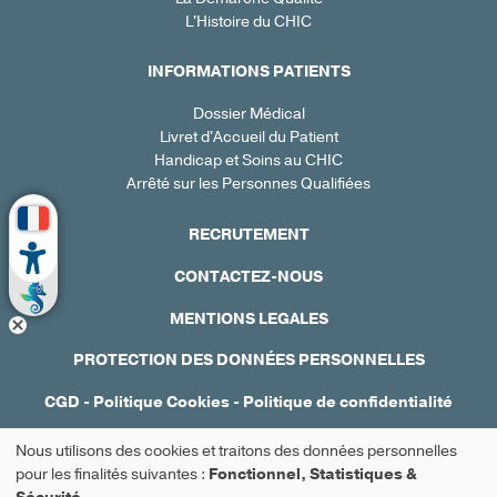
L'Histoire du CHIC
INFORMATIONS PATIENTS
Dossier Médical
Livret d'Accueil du Patient
Handicap et Soins au CHIC
Arrêté sur les Personnes Qualifiées
RECRUTEMENT
CONTACTEZ-NOUS
MENTIONS LEGALES
PROTECTION DES DONNÉES PERSONNELLES
CGD
-
Politique Cookies
-
Politique de confidentialité
Réalisation : Ascomedia
Nous utilisons des cookies et traitons des données personnelles
Utilisation
pour les finalités suivantes :
Fonctionnel, Statistiques &