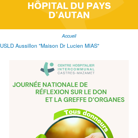
HÔPITAL DU PAYS
D'AUTAN
Accueil
Fil
USLD Aussillon "Maison Dr Lucien MIAS"
d'Ariane