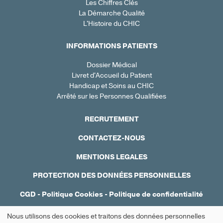
Les Chiffres Clés
La Démarche Qualité
L'Histoire du CHIC
INFORMATIONS PATIENTS
Dossier Médical
Livret d'Accueil du Patient
Handicap et Soins au CHIC
Arrêté sur les Personnes Qualifiées
RECRUTEMENT
CONTACTEZ-NOUS
MENTIONS LEGALES
PROTECTION DES DONNÉES PERSONNELLES
CGD
-
Politique Cookies
-
Politique de confidentialité
Réalisation : Ascomedia
Nous utilisons des cookies et traitons des données personnelles