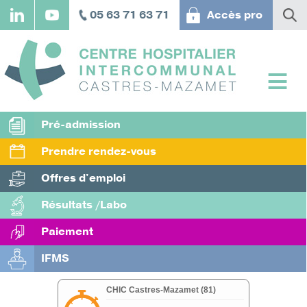
Aller
05 63 71 63 71
Accès pro
au
contenu
principal
Pré-admission
Prendre rendez-vous
Offres d'emploi
Résultats /Labo
Paiement
IFMS